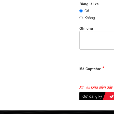
Bằng lái xe
Có
Không
Ghi chú
*
Mã Captcha:
Xin vui lòng điền đầy
Gửi đăng ký