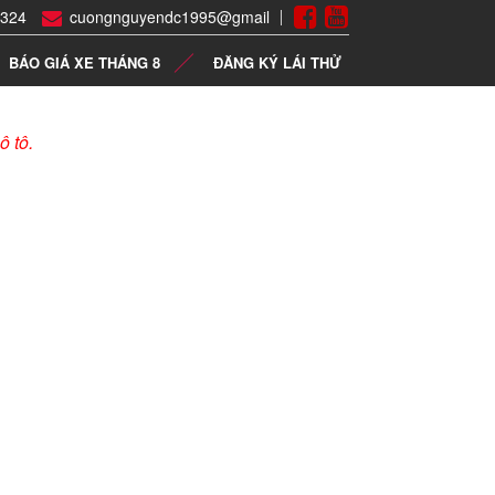
 324
cuongnguyendc1995@gmail
BÁO GIÁ XE THÁNG 8
ĐĂNG KÝ LÁI THỬ
ô tô.